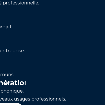
é professionnelle.
rojet.
entreprise.
ommuns.
nération
léphonique.
veaux usages professionnels.